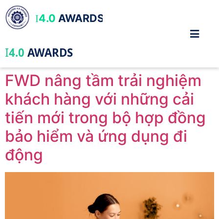
4.0
AWARDS
I
I
4.0
AWARDS
FWD nâng tầm trải nghiệm
khách hàng với những cải
tiến mới trong bộ hợp đồng
bảo hiểm và ứng dụng đi
động