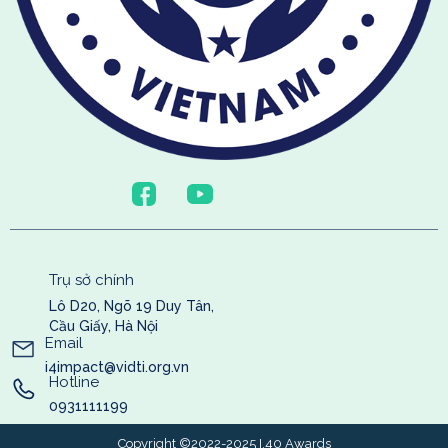
Trụ sở chính
Lô D20, Ngõ 19 Duy Tân,
Cầu Giấy, Hà Nội
Email
i4impact@vidti.org.vn
Hotline
0931111199
Copyright ©2022-2025 I.40 Awards