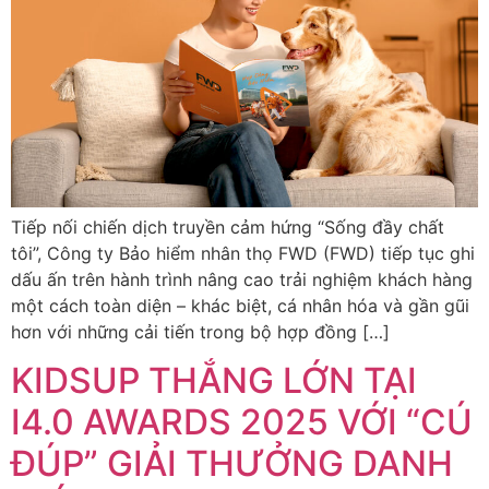
Tiếp nối chiến dịch truyền cảm hứng “Sống đầy chất
tôi”, Công ty Bảo hiểm nhân thọ FWD (FWD) tiếp tục ghi
dấu ấn trên hành trình nâng cao trải nghiệm khách hàng
một cách toàn diện – khác biệt, cá nhân hóa và gần gũi
hơn với những cải tiến trong bộ hợp đồng […]
KIDSUP THẮNG LỚN TẠI
I4.0 AWARDS 2025 VỚI “CÚ
ĐÚP” GIẢI THƯỞNG DANH