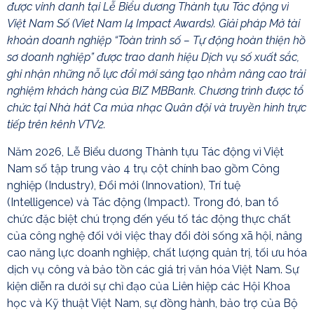
được vinh danh tại Lễ Biểu dương Thành tựu Tác động vì
Việt Nam Số (Viet Nam I4 Impact Awards). Giải pháp Mở tài
khoản doanh nghiệp “Toàn trình số – Tự động hoàn thiện hồ
sơ doanh nghiệp” được trao danh hiệu Dịch vụ số xuất sắc,
ghi nhận những nỗ lực đổi mới sáng tạo nhằm nâng cao trải
nghiệm khách hàng của BIZ MBBank. Chương trình được tổ
chức tại Nhà hát Ca múa nhạc Quân đội và truyền hình trực
tiếp trên kênh VTV2.
Năm 2026, Lễ Biểu dương Thành tựu Tác động vì Việt
Nam số tập trung vào 4 trụ cột chính bao gồm Công
nghiệp (Industry), Đổi mới (Innovation), Trí tuệ
(Intelligence) và Tác động (Impact). Trong đó, ban tổ
chức đặc biệt chú trọng đến yếu tố tác động thực chất
của công nghệ đối với việc thay đổi đời sống xã hội, nâng
cao năng lực doanh nghiệp, chất lượng quản trị, tối ưu hóa
dịch vụ công và bảo tồn các giá trị văn hóa Việt Nam. Sự
kiện diễn ra dưới sự chỉ đạo của Liên hiệp các Hội Khoa
học và Kỹ thuật Việt Nam, sự đồng hành, bảo trợ của Bộ