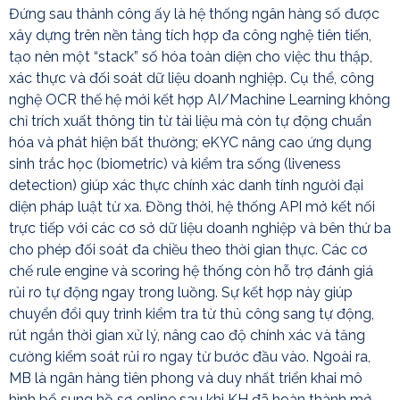
Đứng sau thành công ấy là hệ thống ngân hàng số được
xây dựng trên nền tảng tích hợp đa công nghệ tiên tiến,
tạo nên một “stack” số hóa toàn diện cho việc thu thập,
xác thực và đối soát dữ liệu doanh nghiệp. Cụ thể, công
nghệ OCR thế hệ mới kết hợp AI/Machine Learning không
chỉ trích xuất thông tin từ tài liệu mà còn tự động chuẩn
hóa và phát hiện bất thường; eKYC nâng cao ứng dụng
sinh trắc học (biometric) và kiểm tra sống (liveness
detection) giúp xác thực chính xác danh tính người đại
diện pháp luật từ xa. Đồng thời, hệ thống API mở kết nối
trực tiếp với các cơ sở dữ liệu doanh nghiệp và bên thứ ba
cho phép đối soát đa chiều theo thời gian thực. Các cơ
chế rule engine và scoring hệ thống còn hỗ trợ đánh giá
rủi ro tự động ngay trong luồng. Sự kết hợp này giúp
chuyển đổi quy trình kiểm tra từ thủ công sang tự động,
rút ngắn thời gian xử lý, nâng cao độ chính xác và tăng
cường kiểm soát rủi ro ngay từ bước đầu vào. Ngoài ra,
MB là ngân hàng tiên phong và duy nhất triển khai mô
hình bổ sung hồ sơ online sau khi KH đã hoàn thành mở