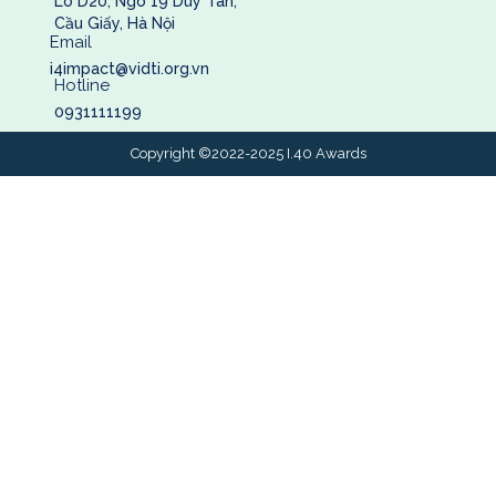
Lô D20, Ngõ 19 Duy Tân,
Cầu Giấy, Hà Nội
Email
i4impact@vidti.org.vn
Hotline
0931111199
Copyright ©2022-2025 I.40 Awards