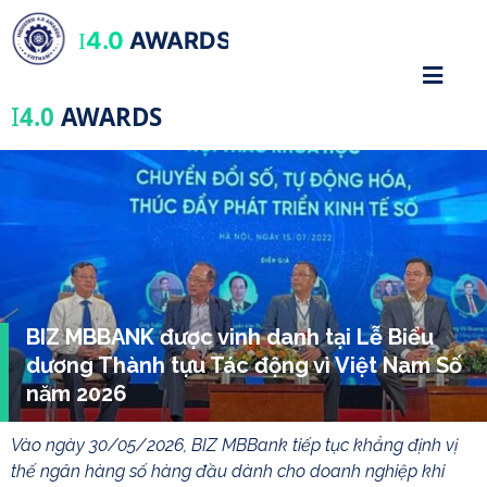
4.0
AWARDS
I
I
4.0
AWARDS
BIZ MBBANK được vinh danh tại Lễ Biểu
dương Thành tựu Tác động vì Việt Nam Số
năm 2026
Vào ngày 30/05/2026, BIZ MBBank tiếp tục khẳng định vị
thế ngân hàng số hàng đầu dành cho doanh nghiệp khi