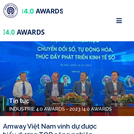
4.0
AWARDS
I
I
4.0
AWARDS
Tin tức
INDUSTRIE 4.0 AWARDS - 2023 I4.0 AWARDS
Amway Việt Nam vinh dự được