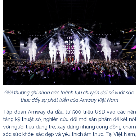
Giải thưởng ghi nhận các thành tựu chuyển đổi số xuất sắc,
thúc đẩy sự phát triển của
Amway Việt Nam
Tập đoàn Amway đã đầu tư 500 triệu USD vào các nền
tảng kỹ thuật số, nghiên cứu đổi mới sản phẩm để kết nối
với người tiêu dùng trẻ, xây dựng những cộng đồng chăm
sóc sức khỏe, sắc đẹp và yêu thích ẩm thực. Tại Việt Nam,