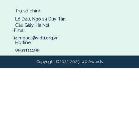
Trụ sở chính
Lô D20, Ngõ 19 Duy Tân,
Cầu Giấy, Hà Nội
Email
i4impact@vidti.org.vn
Hotline
0931111199
Copyright ©2022-2025 I.40 Awards