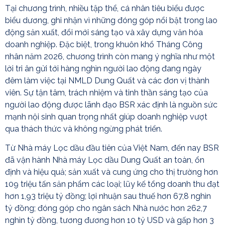
Tại chương trình, nhiều tập thể, cá nhân tiêu biểu được
biểu dương, ghi nhận vì những đóng góp nổi bật trong lao
động sản xuất, đổi mới sáng tạo và xây dựng văn hóa
doanh nghiệp. Đặc biệt, trong khuôn khổ Tháng Công
nhân năm 2026, chương trình còn mang ý nghĩa như một
lời tri ân gửi tới hàng nghìn người lao động đang ngày
đêm làm việc tại NMLD Dung Quất và các đơn vị thành
viên. Sự tận tâm, trách nhiệm và tinh thần sáng tạo của
người lao động được lãnh đạo BSR xác định là nguồn sức
mạnh nội sinh quan trọng nhất giúp doanh nghiệp vượt
qua thách thức và không ngừng phát triển.
Từ Nhà máy Lọc dầu đầu tiên của Việt Nam, đến nay BSR
đã vận hành Nhà máy Lọc dầu Dung Quất an toàn, ổn
định và hiệu quả; sản xuất và cung ứng cho thị trường hơn
109 triệu tấn sản phẩm các loại; lũy kế tổng doanh thu đạt
hơn 1,93 triệu tỷ đồng; lợi nhuận sau thuế hơn 67,8 nghìn
tỷ đồng; đóng góp cho ngân sách Nhà nước hơn 262,7
nghìn tỷ đồng, tương đương hơn 10 tỷ USD và gấp hơn 3