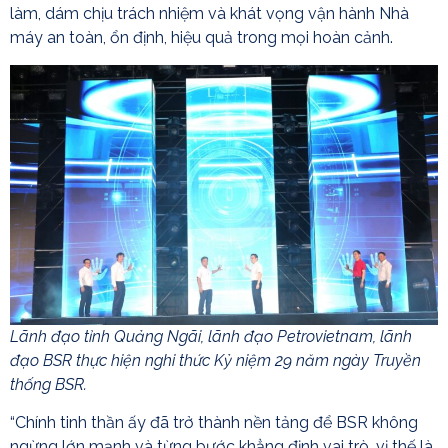
làm, dám chịu trách nhiệm và khát vọng vận hành Nhà
máy an toàn, ổn định, hiệu quả trong mọi hoàn cảnh.
Lãnh đạo tỉnh Quảng Ngãi, lãnh đạo Petrovietnam, lãnh
đạo BSR thực hiện nghi thức Kỷ niệm 29 năm ngày Truyền
thống BSR.
“Chính tinh thần ấy đã trở thành nền tảng để BSR không
ngừng lớn mạnh và từng bước khẳng định vai trò, vị thế là