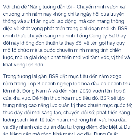
Với chủ đề “Năng lượng dẫn lối – Chuyển mình vươn xa”,
chương trình năm nay không chỉ là ngày hội của truyền
thống và sự tri ân người lao động, mà còn mang thông
điệp về khát vọng phát triển trong giai đoạn mới khi BSR
chính thức chuyển sang mô hình Tổng Công ty. Sự thay
đổi này không đơn thuần là thay đổi về tên gọi hay quy
mô tổ chức mà là bước chuyển mình mang tính chiến
lược, mở ra giai đoạn phát triển mới với tầm vóc, vị thế và
khát vọng lớn hơn.
Trong tương lai gần, BSR đặt mục tiêu đến năm 2030
nằm trong Top 8 doanh nghiệp lọc hóa dầu có doanh thu
lớn nhất Đông Nam Á và đến năm 2050 vươn lên Top 5
của khu vực. Để hiện thực hóa mục tiêu đó, BSR sẽ tập
trung nâng cao năng lực quản trị theo chuẩn mực quốc tế;
thúc đẩy đổi mới sáng tạo, chuyển đổi số; phát triển năng
lượng sạch, kinh tế tuần hoàn; mở rộng lĩnh vực hóa dầu
và đẩy nhanh các dự án đầu tư trọng điểm, đặc biệt là Dự
án Nâng cấp mở rộng Nhà máy Lọc dầu Dung Quất.