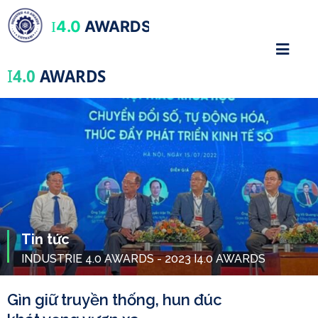
4.0
AWARDS
I
I
4.0
AWARDS
Tin tức
INDUSTRIE 4.0 AWARDS - 2023 I4.0 AWARDS
Gìn giữ truyền thống, hun đúc