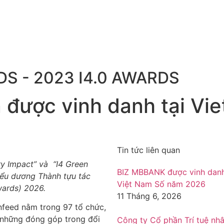
DS - 2023 I4.0 AWARDS
 được vinh danh tại Vi
Tin tức liên quan
ry Impact” và “I4 Green
BIZ MBBANK được vinh danh 
iểu dương Thành tựu tác
Việt Nam Số năm 2026
wards) 2026.
11 Tháng 6, 2026
nfeed nằm trong 97 tổ chức,
 những đóng góp trong đổi
Công ty Cổ phần Trí tuệ nh