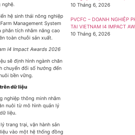
 nghệ.
10 Tháng 6, 2026
ển hệ sinh thái nông nghiệp
PVCFC – DOANH NGHIỆP P
m, Farm Management System
TẠI VIETNAM I4 IMPACT A
à phân tích nhằm nâng cao
10 Tháng 6, 2026
ên toàn chuỗi sản xuất.
 Nam I4 Impact Awards 2026
iệu sẽ định hình ngành chăn
nh chuyển đổi số hướng đến
 nuôi bền vững.
trên dữ liệu
ông nghiệp thông minh nhằm
ăn nuôi từ mô hình quản lý
dữ liệu.
lý trang trại, vận hành sản
 liệu vào một hệ thống đồng