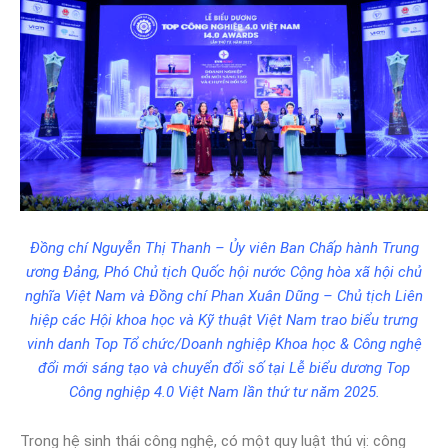
Đồng chí Nguyễn Thị Thanh – Ủy viên Ban Chấp hành Trung
ương Đảng, Phó Chủ tịch Quốc hội nước Cộng hòa xã hội chủ
nghĩa Việt Nam và Đồng chí Phan Xuân Dũng – Chủ tịch Liên
hiệp các Hội khoa học và Kỹ thuật Việt Nam trao biểu trưng
vinh danh Top Tổ chức/Doanh nghiệp Khoa học & Công nghệ
đổi mới sáng tạo và chuyển đổi số tại Lễ biểu dương Top
Công nghiệp 4.0 Việt Nam lần thứ tư năm 2025.
Trong hệ sinh thái công nghệ, có một quy luật thú vị: công