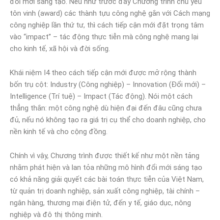
đổi mới sáng tạo. Nếu như trước đây Chương trình chủ yếu
tôn vinh (award) các thành tựu công nghệ gắn với Cách mạng
công nghiệp lần thứ tư, thì cách tiếp cận mới đặt trọng tâm
vào “impact” – tác động thực tiễn mà công nghệ mang lại
cho kinh tế, xã hội và đời sống.
Khái niệm I4 theo cách tiếp cận mới được mở rộng thành
bốn trụ cột: Industry (Công nghiệp) – Innovation (Đổi mới) –
Intelligence (Trí tuệ) – Impact (Tác động). Nói một cách
thẳng thắn: một công nghệ dù hiện đại đến đâu cũng chưa
đủ, nếu nó không tạo ra giá trị cụ thể cho doanh nghiệp, cho
nền kinh tế và cho cộng đồng.
Chính vì vậy, Chương trình được thiết kế như một nền tảng
nhằm phát hiện và lan tỏa những mô hình đổi mới sáng tạo
có khả năng giải quyết các bài toán thực tiễn của Việt Nam,
từ quản trị doanh nghiệp, sản xuất công nghiệp, tài chính –
ngân hàng, thương mại điện tử, đến y tế, giáo dục, nông
nghiệp và đô thị thông minh.