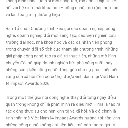
khẳng định năng lực đổi mới sáng tạo, mà còn là dịp để kết
nối với hệ sinh thái khoa học – công nghệ, mở rộng hợp tác
và lan tỏa giá trị thương hiệu.
Ban Tổ chức Chương trình kêu gọi các doanh nghiệp công
nghệ, doanh nghiệp đổi mới sáng tạo, các viện nghiên cứu,
trường đại học, nhà khoa học và các cá nhân tiên phong
trong chuyển đổi số tích cực tham gia chương trình. Những
giải pháp công nghệ tạo ra giá trị thực tiễn, những mô hình
chuyển đổi số giúp doanh nghiệp bứt phá năng suất, hay
những sáng kiến công nghệ đóng góp cho sự phát triển bền
vững của xã hội đều có cơ hội được vinh danh tại Việt Nam
I4 Impact Awards 2026.
Trong một thế giới nơi công nghệ thay đổi từng ngày, điều
quan trọng không chỉ là phát minh ra điều mới – mà là tạo ra
tác động thực sự cho nền kinh tế và xã hội. Và đó chính là
tinh thần mà Việt Nam I4 Impact Awards hướng tới: tôn vinh
những công nghệ không chỉ tiên tiến, mà còn tạo ra giá trị