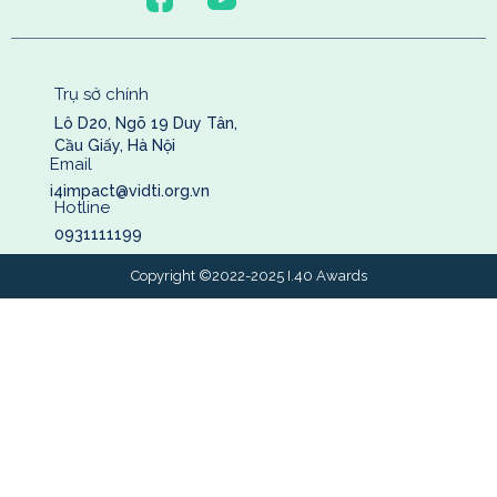
Trụ sở chính
Lô D20, Ngõ 19 Duy Tân,
Cầu Giấy, Hà Nội
Email
i4impact@vidti.org.vn
Hotline
0931111199
Copyright ©2022-2025 I.40 Awards