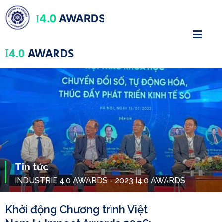
4.0
AWARDS
I
I
4.0
AWARDS
Tin tức
INDUSTRIE 4.0 AWARDS - 2023 I4.0 AWARDS
Khởi động Chương trình Việt