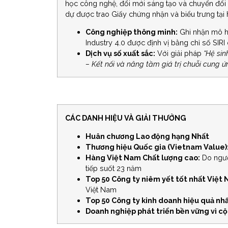
học công nghệ, đổi mới sáng tạo và chuyển đổ
dự được trao Giấy chứng nhận và biểu trưng tại
Công nghiệp thông minh:
Ghi nhận mô hì
Industry 4.0 được định vị bằng chỉ số SIRI 
Dịch vụ số xuất sắc:
Với giải pháp
“Hệ si
– Kết nối và nâng tầm giá trị chuỗi cung ứn
CÁC DANH HIỆU VÀ GIẢI THƯỞNG
Huân chương Lao động hạng Nhất
Thương hiệu Quốc gia (Vietnam Value)
Hàng Việt Nam Chất lượng cao:
Do ngườ
tiếp suốt 23 năm
Top 50 Công ty niêm yết tốt nhất Việt
Việt Nam
Top 50 Công ty kinh doanh hiệu quả nh
Doanh nghiệp phát triển bền vững vì c