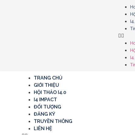
Ho
Hộ
I4
Ti
Ho
Hộ
I4
Ti
TRANG CHỦ
GIỚI THIỆU
HỘI THẢO I4.0
I4 IMPACT
ĐỐI TƯỢNG
ĐĂNG KÝ
TRUYỀN THÔNG
LIÊN HỆ