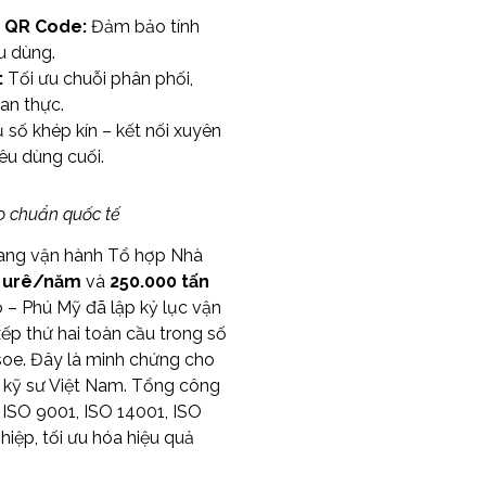
& QR Code:
Đảm bảo tính
u dùng.
:
Tối ưu chuỗi phân phối,
ian thực.
số khép kín – kết nối xuyên
êu dùng cuối.
o chuẩn quốc tế
ang vận hành Tổ hợp Nhà
n urê/năm
và
250.000 tấn
 – Phú Mỹ đã lập kỷ lục vận
ếp thứ hai toàn cầu trong số
oe. Đây là minh chứng cho
 kỹ sư Việt Nam. Tổng công
 ISO 9001, ISO 14001, ISO
hiệp, tối ưu hóa hiệu quả