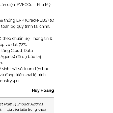
toàn diện, PVFCCo – Phú Mỹ
ệ thống ERP (Oracle EBS) từ
toàn bộ quy trình tài chính,
,0 theo chuẩn Bộ Thông tin &
iệp vụ đạt 72%.
ạ tầng Cloud, Data
 Agents) để dự báo thị
h.
sinh thái số toàn diện bao
 đang triển khai lộ trình
ustry 4.0.
Huy Hoàng
Viet Nam I4 Impact Awards
ành tựu tiêu biểu trong khoa