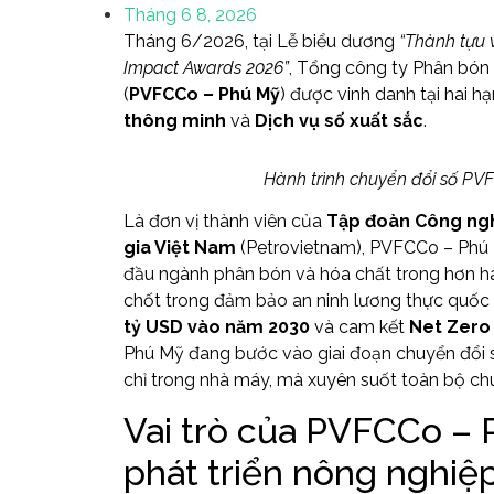
Tháng 6 8, 2026
Tháng 6/2026, tại Lễ biểu dương
“Thành tựu 
Impact Awards 2026”
, Tổng công ty Phân bón
(
PVFCCo – Phú Mỹ
) được vinh danh tại hai 
thông minh
và
Dịch vụ số xuất sắc
.
Hành trình chuyển đổi số P
Là đơn vị thành viên của
Tập đoàn Công ng
gia Việt Nam
(Petrovietnam), PVFCCo – Phú 
đầu ngành phân bón và hóa chất trong hơn hai 
chốt trong đảm bảo an ninh lương thực quốc 
tỷ USD vào năm 2030
và cam kết
Net Zero
Phú Mỹ đang bước vào giai đoạn chuyển đổi s
chỉ trong nhà máy, mà xuyên suốt toàn bộ chuỗ
Vai trò của PVFCCo – 
phát triển nông nghiệ