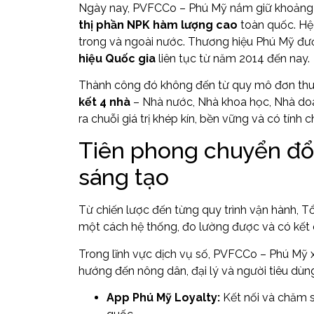
Ngày nay, PVFCCo – Phú Mỹ nắm giữ khoản
thị phần NPK hàm lượng cao
toàn quốc. Hệ 
trong và ngoài nước. Thương hiệu Phú Mỹ đư
hiệu Quốc gia
liên tục từ năm 2014 đến nay.
Thành công đó không đến từ quy mô đơn thu
kết 4 nhà
– Nhà nước, Nhà khoa học, Nhà do
ra chuỗi giá trị khép kín, bền vững và có tính ch
Tiên phong chuyển đổi
sáng tạo
Từ chiến lược đến từng quy trình vận hành, T
một cách hệ thống, đo lường được và có kết
Trong lĩnh vực dịch vụ số, PVFCCo – Phú Mỹ x
hướng đến nông dân, đại lý và người tiêu dùng
App Phú Mỹ Loyalty:
Kết nối và chăm s