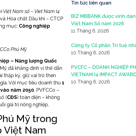
Tin tức liên quan
vì Việt Nam số – Viet Nam I4
BIZ MBBANK được vinh danh
 và Hóa chất Dầu khí – CTCP
Việt Nam Số năm 2026
hạng mục:
Công nghiệp
11 Tháng 6, 2026
Công ty Cổ phần Trí tuệ nh
VFCCo Phú Mỹ
10 Tháng 6, 2026
hiệp – Năng lượng Quốc
PVCFC – DOANH NGHIỆP PH
Mỹ đã khẳng định vị thế dẫn
VIETNAM I4 IMPACT AWARD
thập kỷ, giữ vai trò then
10 Tháng 6, 2026
gia. Với mục tiêu doanh thu
1
 vào năm 2050
, PVFCCo –
ố (
CĐS
) toàn diện – không
i giá trị nông nghiệp.
Phú Mỹ trong
p Việt Nam