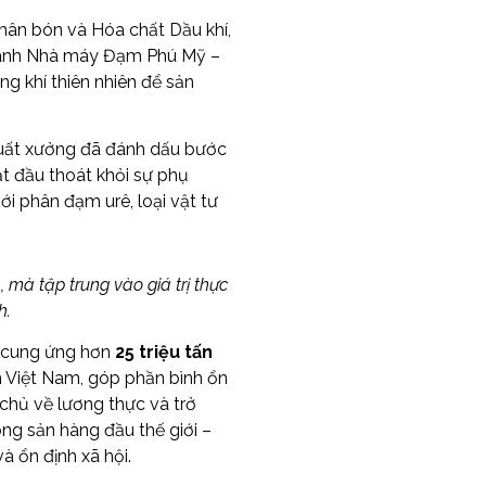
hân bón và Hóa chất Dầu khí,
hành Nhà máy Đạm Phú Mỹ –
ng khí thiên nhiên để sản
uất xưởng đã đánh dấu bước
t đầu thoát khỏi sự phụ
i phân đạm urê, loại vật tư
à tập trung vào giá trị thực
h.
 cung ứng hơn
25 triệu tấn
 Việt Nam, góp phần bình ổn
 chủ về lương thực và trở
ng sản hàng đầu thế giới –
à ổn định xã hội.