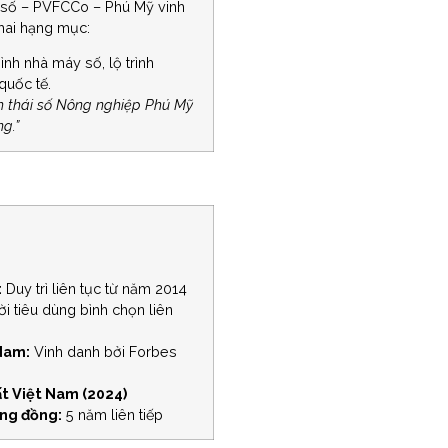
i số – PVFCCo – Phú Mỹ vinh
 hai hạng mục:
nh nhà máy số, lộ trình
quốc tế.
nh thái số Nông nghiệp Phú Mỹ
g.”
:
Duy trì liên tục từ năm 2014
i tiêu dùng bình chọn liên
 Nam:
Vinh danh bởi Forbes
ất Việt Nam (2024)
ộng đồng:
5 năm liên tiếp