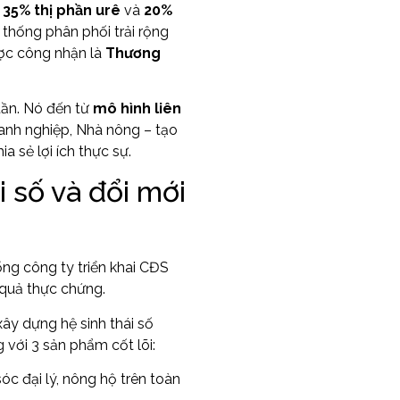
g
35% thị phần urê
và
20%
thống phân phối trải rộng
ợc công nhận là
Thương
ần. Nó đến từ
mô hình liên
anh nghiệp, Nhà nông – tạo
ia sẻ lợi ích thực sự.
 số và đổi mới
ổng công ty triển khai CĐS
 quả thực chứng.
ây dựng hệ sinh thái số
 với 3 sản phẩm cốt lõi:
óc đại lý, nông hộ trên toàn