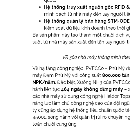
quốc.
Hệ thống truy xuất nguồn gốc RFID 
minh bạch từ nhà máy đến tay người tiê
Hệ thống quản lý bán hàng STM-ODE
kiểm soát dữ liệu kinh doanh theo thời g
Ba sản phẩm này tạo thành một chuỗi dịch vụ 
suốt từ nhà máy sản xuất đến tận tay người ti
VR 360 nhà máy thông minh the
Về hạ tầng công nghiệp, PVFCCo – Phú Mỹ đ
máy Đạm Phú Mỹ với công suất
800.000 tấ
NPK/năm
. Đặc biệt, Xưởng NH3 của PVFCCo
hành liên tục
464 ngày không dừng máy
– x
các nhà máy sử dụng công nghệ Haldor Tops
năng lực làm chủ công nghệ cao của đội ngũ
ty cũng áp dụng hệ thống tiêu chuẩn quốc tế
45001, song hành với quản trị rủi ro chuyên ng
toàn chuỗi cung ứng.